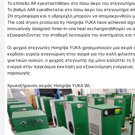
Το επίπεδο AR εγκαταστάθηκε στο πίσω άκρο του στεγνωτήρ
Το βαθμό AAR εγκαθίσταται στο πίσω άκρο του στεγνωτήρα α
2Η ατμόσφαιρα και η υδρομίχλη μπορούν να απομακρυνθούν 
The cold dryers produced by Hongrijia YUKA have achieved signif
innovatively designed three-in-one heat exchangersΜπορεί να
εξασφαλίζοντας την σταθερή λειτουργία του συστήματος και 
Οι ψυχροί στεγνωτές Hongrijia YUKA χρησιμοποιούν μια σειρ
κερδίσει ευρεία αναγνώριση στην αγορά για την καλή φιλικό
ψυκτικών ουσιών, ο ψυχρός στεγνωτής όχι μόνο καλύπτει τη 
ενεργά στην παγκόσμια έκκληση για εξοικονόμηση ενέργειας 
παραγωγής.
Χρυσοξήρανση σειράς Hongrijia YUKA WL