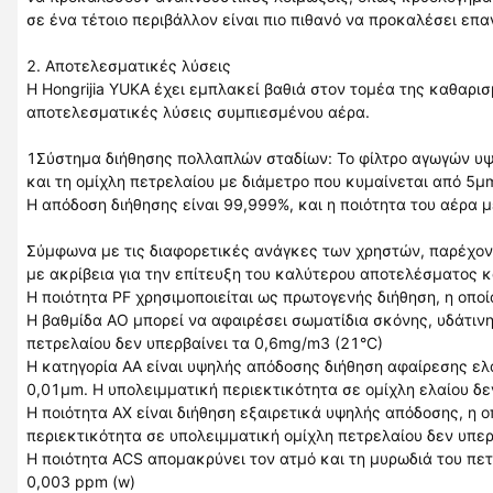
σε ένα τέτοιο περιβάλλον είναι πιο πιθανό να προκαλέσει επ
2. Αποτελεσματικές λύσεις
Η Hongrijia YUKA έχει εμπλακεί βαθιά στον τομέα της καθαρ
αποτελεσματικές λύσεις συμπιεσμένου αέρα.
1Σύστημα διήθησης πολλαπλών σταδίων: Το φίλτρο αγωγών υψη
και τη ομίχλη πετρελαίου με διάμετρο που κυμαίνεται από 5
Η απόδοση διήθησης είναι 99,999%, και η ποιότητα του αέρα μ
Σύμφωνα με τις διαφορετικές ανάγκες των χρηστών, παρέχοντα
με ακρίβεια για την επίτευξη του καλύτερου αποτελέσματος 
Η ποιότητα PF χρησιμοποιείται ως πρωτογενής διήθηση, η οπο
Η βαθμίδα AO μπορεί να αφαιρέσει σωματίδια σκόνης, υδάτινη
πετρελαίου δεν υπερβαίνει τα 0,6mg/m3 (21°C)
Η κατηγορία AA είναι υψηλής απόδοσης διήθηση αφαίρεσης ελα
0,01μm. Η υπολειμματική περιεκτικότητα σε ομίχλη ελαίου δε
Η ποιότητα AX είναι διήθηση εξαιρετικά υψηλής απόδοσης, η 
περιεκτικότητα σε υπολειμματική ομίχλη πετρελαίου δεν υπε
Η ποιότητα ACS απομακρύνει τον ατμό και τη μυρωδιά του πετ
0,003 ppm (w)