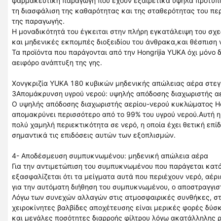
φαρμακευτική παραγωγή που έχουν εξαιρετικά υψηλά πρότυπα 
τη διασφάλιση της καθαρότητας και της σταθερότητας του πε
της παραγωγής.
Η μοναδικότητά του έγκειται στην πλήρη εγκατάλειψη του σ
και μηδενικές εκπομπές διοξειδίου του άνθρακα,και θέσπιση 
Τα προϊόντα που παράγονται από την Hongrijia YUKA όχι μόνο
αειφόρο ανάπτυξη της γης.
Χονγκριζία YUKA 180 κυβικών μηδενικής απώλειας αέρα στε
3Απομάκρυνση υγρού νερού: υψηλής απόδοσης διαχωριστής α
Ο υψηλής απόδοσης διαχωριστής αερίου-νερού κυκλώματος Ho
απομακρύνει περισσότερο από το 99% του υγρού νερού.Αυτή η
πολύ χαμηλή περιεκτικότητα σε νερό, η οποία έχει θετική επ
σημαντικά τις επιδόσεις αυτών των εξοπλισμών.
4- Αποδέσμευση συμπυκνωμένου: μηδενική απώλεια αέρα
Για την αντιμετώπιση του συμπυκνωμένου που παράγεται κατά
εξασφαλίζεται ότι τα μείγματα αυτά που περιέχουν νερό, αέ
για την αυτόματη διήθηση του συμπυκνωμένου, ο αποστραγγι
Λόγω των συνεχών αλλαγών στις ατμοσφαιρικές συνθήκες, στ
χειροκίνητες βαλβίδες αποχέτευσης είναι μερικές φορές δύσ
και μεγάλες ποσότητες διαρροής φίλτρου λόγω ακατάλληλης ρ