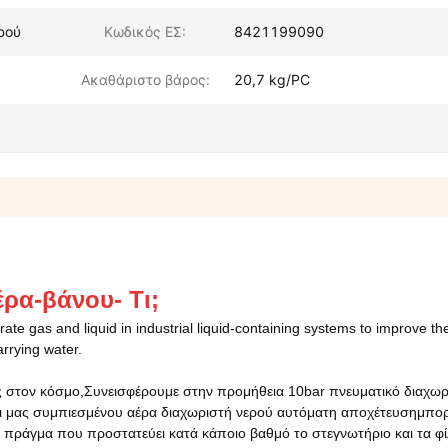
ρού
Κωδικός ΕΣ:
8421199090
Ακαθάριστο βάρος:
20,7 kg/PC
έρα-βάνου
- Τι;
te gas and liquid in industrial liquid-containing systems to improve th
rrying water.
 στον κόσμο,Συνεισφέρουμε στην προμήθεια 10bar πνευματικό διαχωρ
και μας συμπιεσμένου αέρα διαχωριστή νερού αυτόματη αποχέτευση
μπορ
πράγμα που προστατεύει κατά κάποιο βαθμό το στεγνωτήριο και τα φ