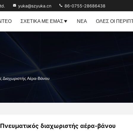
td.
yuka@szyuka.cn
86-0755-28686438
ΝΤΕΟ
ΣΧΕΤΙΚΆ ΜΕ ΕΜΆΣ
ΝΈΑ
ΌΛΕΣ ΟΙ ΠΕΡΙΠ
ς Διαχωριστής Αέρα-Βάνου
Πνευματικός διαχωριστής αέρα-βάνου