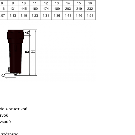
ρίου-ρευστικού
κενού
νερού
υστότητας