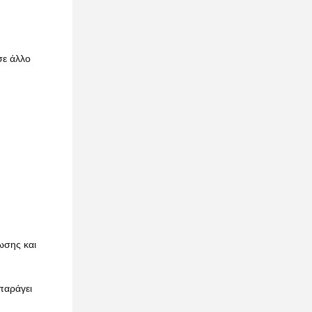
σε άλλο
ωσης και
 παράγει