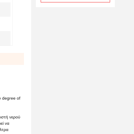
e degree of
ιστή νερού
εί να
ίλτρα