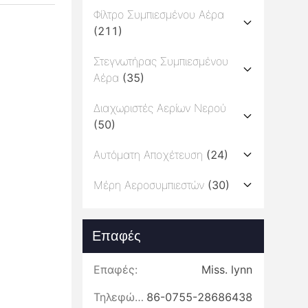
Φίλτρο Συμπιεσμένου Αέρα
(211)
Στεγνωτήρας Συμπιεσμένου
Αέρα
(35)
Διαχωριστές Αερίων Νερού
(50)
Αυτόματη Αποχέτευση
(24)
Μέρη Αεροσυμπιεστών
(30)
Επαφές
Επαφές:
Miss. lynn
Τηλεφώνημα:
86-0755-28686438