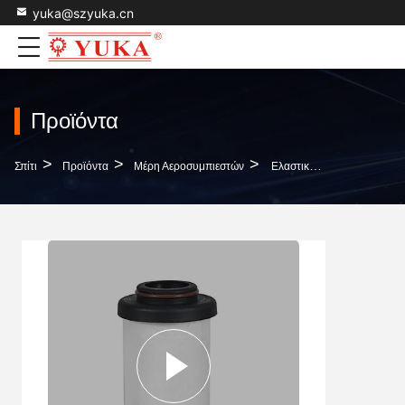
yuka@szyuka.cn
Προϊόντα
>
>
>
Σπίτι
Προϊόντα
Μέρη Αεροσυμπιεστών
Ελαστικό Φίλτρου Συμπιεσμένου Αέρα L025