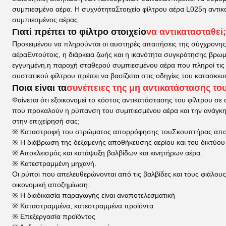
συμπιεσμένο αέρα. Η συχνότητα
Στοιχείο φίλτρου αέρα L025
η αντι
συμπιεσμένος αέρας.
Γιατί πρέπει το φίλτρο στοιχείο
να αντικατασταθεί;
Προκειμένου να πληρούνται οι αυστηρές απαιτήσεις της σύγχρονης β
αέρα
Εντούτοις, η διάρκεια ζωής και η ικανότητα συγκράτησης βρωμι
εγγυημένη.η παροχή σταθερού συμπιεσμένου αέρα που πληροί τις απ
συστατικού φίλτρου πρέπει να βασίζεται στις οδηγίες του κατασκε
Ποια είναι τα
συνέπειες της μη αντικατάστασης του
Φαίνεται ότι εξοικονομεί το κόστος αντικατάστασης του φίλτρου 
που προκαλούν η ρύπανση του συμπιεσμένου αέρα και την ανάγκη 
στην επιχείρησή σας;
※ Καταστροφή του στρώματος απορρόφησης του
Σκουπτήρας απ
※ Η διάβρωση της δεξαμενής αποθήκευσης αερίου και του δικτύ
※ Αποκλεισμός και κατάψυξη βαλβίδων και κινητήρων αέρα.
※ Κατεστραμμένη μηχανή.
Οι ρύποι που απελευθερώνονται από τις βαλβίδες και τους φιάλους 
οικονομική αποζημίωση.
※ Η διαδικασία παραγωγής είναι αναποτελεσματική
※ Καταστραμμένα, κατεστραμμένα προϊόντα
※ Επεξεργασία προϊόντος