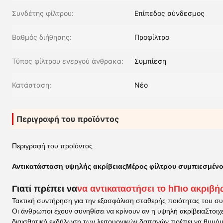
Συνδέτης φίλτρου:
Επίπεδος σύνδεσμος
Βαθμός διήθησης:
Προφίλτρο
Τύπος φίλτρου ενεργού άνθρακα:
Συμπίεση
Κατάσταση:
Νέο
Περιγραφή του προϊόντος
Περιγραφή του προϊόντος
Αντικατάσταση υψηλής ακρίβειας
Μέρος φίλτρου συμπιεσμένο
Γιατί πρέπει να
να αντικαταστήσει το h
Πιο ακριβή
Τακτική συντήρηση για την εξασφάλιση σταθερής ποιότητας του σ
Οι άνθρωποι έχουν συνηθίσει να κρίνουν αν η υψηλή ακρίβεια
Στοιχ
διαισθητική εκδήλωση των λειτουργικών δαπανών.πρέπει να θυμόμασ