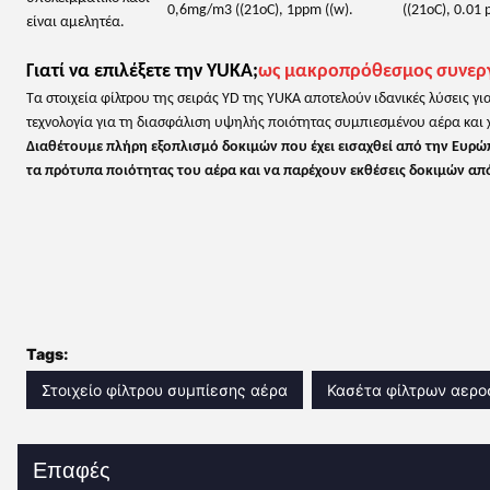
0,6mg/m3 ((21oC), 1ppm ((w).
((21oC), 0.01 
είναι αμελητέα.
Γιατί να επιλέξετε την YUKA;
ως μακροπρόθεσμος συνεργ
Τα στοιχεία φίλτρου της σειράς YD της YUKA αποτελούν ιδανικές λύσεις 
τεχνολογία για τη διασφάλιση υψηλής ποιότητας συμπιεσμένου αέρα και
Διαθέτουμε πλήρη εξοπλισμό δοκιμών που έχει εισαχθεί από την Ευρώ
τα πρότυπα ποιότητας του αέρα και να παρέχουν εκθέσεις δοκιμών απ
Tags:
Στοιχείο φίλτρου συμπίεσης αέρα
Κασέτα φίλτρων αερ
Επαφές