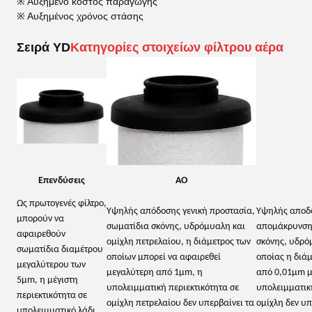
※ Αυξημένο κόστος παραγωγής
※ Αυξημένος χρόνος στάσης
Σειρά YD
Κατηγορίες στοιχείων φίλτρου αέρα
Επενδύσεις
ΑΟ
Ως πρωτογενές φίλτρο,
Υψηλής απόδοσης γενική προστασία,
Υψηλής αποδο
μπορούν να
σωματίδια σκόνης, υδρόμυαλη και
απομάκρυνσης
αφαιρεθούν
ομίχλη πετρελαίου, η διάμετρος των
σκόνης, υδρόμ
σωματίδια διαμέτρου
οποίων μπορεί να αφαιρεθεί
οποίας η διάμ
μεγαλύτερου των
μεγαλύτερη από 1μm, η
από 0,01μm μ
5μm, η μέγιστη
υπολειμματική περιεκτικότητα σε
υπολειμματική
περιεκτικότητα σε
ομίχλη πετρελαίου δεν υπερβαίνει τα
ομίχλη δεν υ
υπολειμματικό λάδι